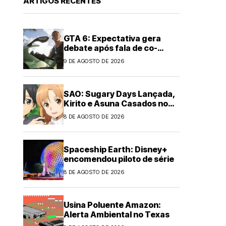
ARTIGOS RECENTES
GTA 6: Expectativa gera
debate após fala de co-
criador de The Last of Us
9 DE AGOSTO DE 2026
SAO: Sugary Days Lançada,
Kirito e Asuna Casados no
Japão
8 DE AGOSTO DE 2026
Spaceship Earth: Disney+
encomendou piloto de série
8 DE AGOSTO DE 2026
Usina Poluente Amazon:
Alerta Ambiental no Texas