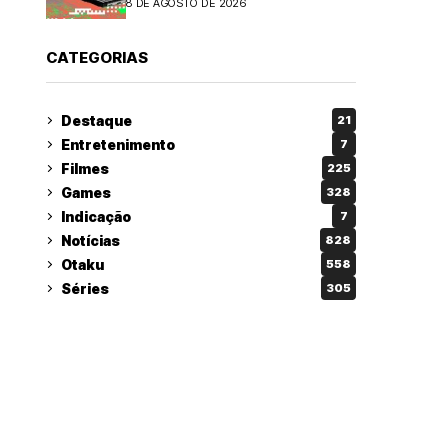
8 DE AGOSTO DE 2026
CATEGORIAS
Destaque
21
Entretenimento
7
Filmes
225
Games
328
Indicação
7
Notícias
828
Otaku
558
Séries
305