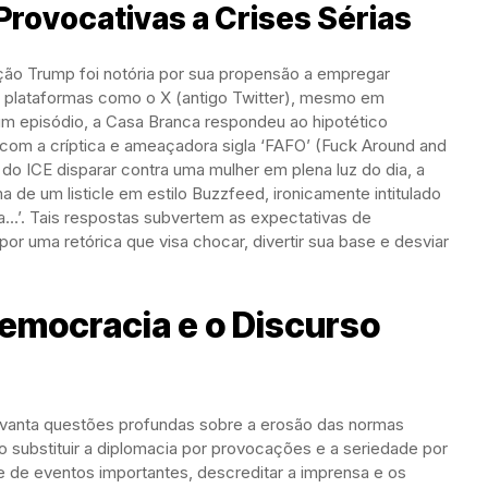
Provocativas a Crises Sérias
ção Trump foi notória por sua propensão a empregar
m plataformas como o X (antigo Twitter), mesmo em
 um episódio, a Casa Branca respondeu ao hipotético
om a críptica e ameaçadora sigla ‘FAFO’ (Fuck Around and
do ICE disparar contra uma mulher em plena luz do dia, a
a de um listicle em estilo Buzzfeed, ironicamente intitulado
…’. Tais respostas subvertem as expectativas de
r uma retórica que visa chocar, divertir sua base e desviar
Democracia e o Discurso
evanta questões profundas sobre a erosão das normas
Ao substituir a diplomacia por provocações e a seriedade por
de de eventos importantes, descreditar a imprensa e os