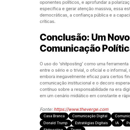
oponentes políticos, e aprofundar a polariza
específica e gerar atenção massiva, essa est
democráticas, a confiança pública e a capac
críticas.
Conclusão: Um Novo
Comunicação Polític
O uso do ‘shitposting’ como uma ferramenta d
entre o sério e o trivial, o oficial e o inform
embora inegavelmente eficaz para certos fin
comunicação institucional e o decoro espe
contínuo sobre a responsabilidade na era dig
em um cenário midiático em constante e ráp
Fonte:
https://www.theverge.com
Casa Branca
Comunicação Digital
Comunica
Donald Trump
Estratégias Digitais
IA
P
Shitposting
Trump