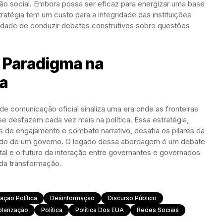
ção social. Embora possa ser eficaz para energizar uma base
ratégia tem um custo para a integridade das instituições
idade de conduzir debates construtivos sobre questões
 Paradigma na
a
e comunicação oficial sinaliza uma era onde as fronteiras
al, se desfazem cada vez mais na política. Essa estratégia,
s de engajamento e combate narrativo, desafia os pilares da
rado de um governo. O legado dessa abordagem é um debate
ital e o futuro da interação entre governantes e governados
ida transformação.
ção Política
Desinformação
Discurso Público
olarização
Política
Política Dos EUA
Redes Sociais