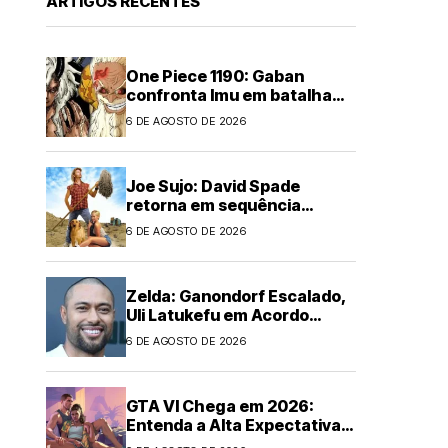
ARTIGOS RECENTES
One Piece 1190: Gaban
confronta Imu em batalha
épica
6 DE AGOSTO DE 2026
Joe Sujo: David Spade
retorna em sequência
animada
6 DE AGOSTO DE 2026
Zelda: Ganondorf Escalado,
Uli Latukefu em Acordo
Multi-filmes
6 DE AGOSTO DE 2026
GTA VI Chega em 2026:
Entenda a Alta Expectativa
Global