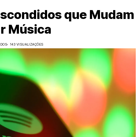
 Escondidos que Mudam
ir Música
IDOS
143 VISUALIZAÇÕES