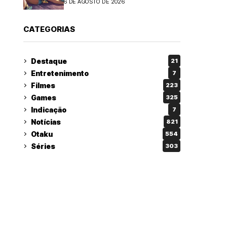
6 DE AGOSTO DE 2026
CATEGORIAS
Destaque
21
Entretenimento
7
Filmes
223
Games
325
Indicação
7
Notícias
821
Otaku
554
Séries
303