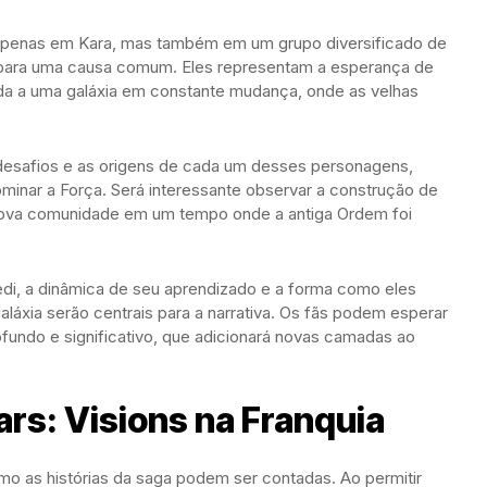
 apenas em Kara, mas também em um grupo diversificado de
m para uma causa comum. Eles representam a esperança de
a a uma galáxia em constante mudança, onde as velhas
 desafios e as origens de cada um desses personagens,
inar a Força. Será interessante observar a construção de
ova comunidade em um tempo onde a antiga Ordem foi
Jedi, a dinâmica de seu aprendizado e a forma como eles
áxia serão centrais para a narrativa. Os fãs podem esperar
undo e significativo, que adicionará novas camadas ao
rs: Visions na Franquia
mo as histórias da saga podem ser contadas. Ao permitir