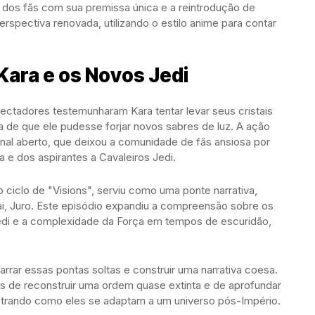
ão dos fãs com sua premissa única e a reintrodução de
spectiva renovada, utilizando o estilo anime para contar
Kara e os Novos Jedi
pectadores testemunharam Kara tentar levar seus cristais
a de que ele pudesse forjar novos sabres de luz. A ação
inal aberto, que deixou a comunidade de fãs ansiosa por
a e dos aspirantes a Cavaleiros Jedi.
o ciclo de "Visions", serviu como uma ponte narrativa,
i, Juro. Este episódio expandiu a compreensão sobre os
edi e a complexidade da Força em tempos de escuridão,
rrar essas pontas soltas e construir uma narrativa coesa.
os de reconstruir uma ordem quase extinta e de aprofundar
ostrando como eles se adaptam a um universo pós-Império.