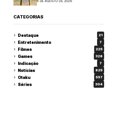
8 DE AGOSTO DE 2026
CATEGORIAS
Destaque
21
Entretenimento
7
Filmes
225
Games
328
Indicação
7
Notícias
825
Otaku
557
Séries
304