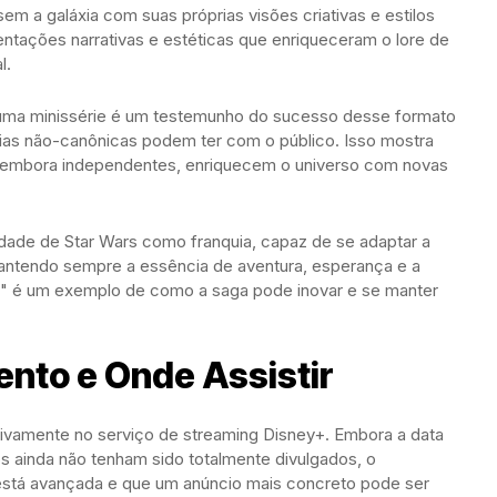
m a galáxia com suas próprias visões criativas e estilos
mentações narrativas e estéticas que enriqueceram o lore de
l.
 uma minissérie é um testemunho do sucesso desse formato
rias não-canônicas podem ter com o público. Isso mostra
e, embora independentes, enriquecem o universo com novas
lidade de Star Wars como franquia, capaz de se adaptar a
Mantendo sempre a essência de aventura, esperança e a
di" é um exemplo de como a saga pode inovar e se manter
nto e Onde Assistir
sivamente no serviço de streaming Disney+. Embora a data
os ainda não tenham sido totalmente divulgados, o
 está avançada e que um anúncio mais concreto pode ser