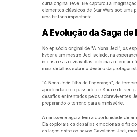
curta original teve. Ele capturou a imaginaç
elementos clássicos de Star Wars sob uma per
uma história impactante.
A Evolução da Saga de 
No episódio original de "A Nona Jedi", os es
kyber a um mestre Jedi isolado, na esperanç
intensa e as reviravoltas culminaram em um f
mais detalhes sobre o destino da protagonist
"A Nona Jedi: Filha da Esperança", do terceir
aprofundando o passado de Kara e de seu pa
desafios enfrentados pelos sobreviventes J
preparando o terreno para a minissérie.
A minissérie agora tem a oportunidade de ama
Ela explorará os desafios emocionais e físic
os laços entre os novos Cavaleiros Jedi, m