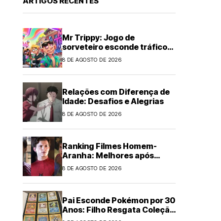
ARTIGOS RECENTES
Mr Trippy: Jogo de
sorveteiro esconde tráfico
de drogas
8 DE AGOSTO DE 2026
Relações com Diferença de
Idade: Desafios e Alegrias
8 DE AGOSTO DE 2026
Ranking Filmes Homem-
Aranha: Melhores após
Brand New Day
8 DE AGOSTO DE 2026
Pai Esconde Pokémon por 30
Anos: Filho Resgata Coleção
Clássica