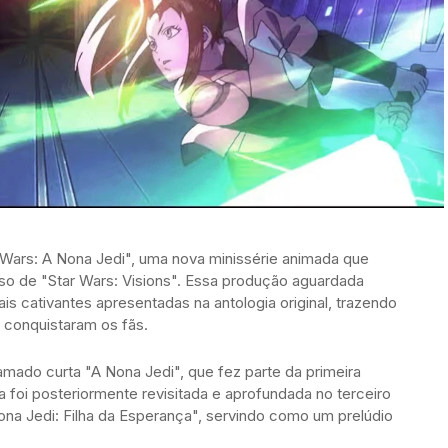
ar Wars: A Nona Jedi", uma nova minissérie animada que
rso de "Star Wars: Visions". Essa produção aguardada
s cativantes apresentadas na antologia original, trazendo
á conquistaram os fãs.
amado curta "A Nona Jedi", que fez parte da primeira
a foi posteriormente revisitada e aprofundada no terceiro
 Nona Jedi: Filha da Esperança", servindo como um prelúdio