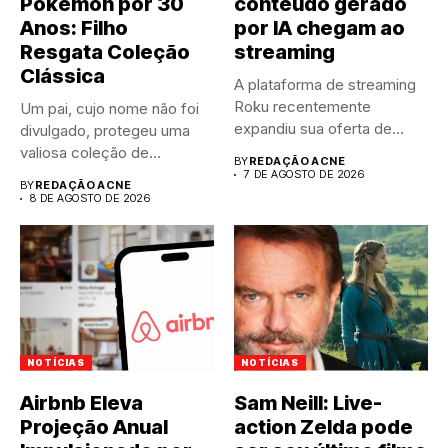
Pokémon por 30
conteúdo gerado
Anos: Filho
por IA chegam ao
Resgata Coleção
streaming
Clássica
A plataforma de streaming
Roku recentemente
Um pai, cujo nome não foi
expandiu sua oferta de
divulgado, protegeu uma
canais FAST,...
valiosa coleção de...
BY
REDAÇÃO ACNE
7 DE AGOSTO DE 2026
BY
REDAÇÃO ACNE
8 DE AGOSTO DE 2026
NOTÍCIAS
NOTÍCIAS
Airbnb Eleva
Sam Neill: Live-
Projeção Anual
action Zelda pode