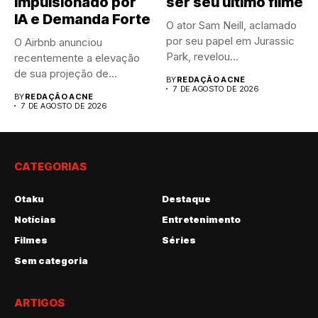
Impulsionado por
ser seu último filme
IA e Demanda Forte
O ator Sam Neill, aclamado
por seu papel em Jurassic
O Airbnb anunciou
Park, revelou...
recentemente a elevação
de sua projeção de
BY
REDAÇÃO ACNE
resultados anuais....
7 DE AGOSTO DE 2026
BY
REDAÇÃO ACNE
7 DE AGOSTO DE 2026
CATEGORIAS
Otaku
Destaque
Notícias
Entretenimento
Filmes
Séries
Sem categoria
ARTIGOS