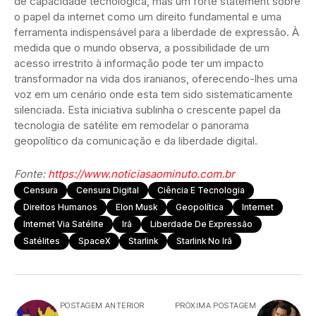
de capacidade tecnológica, mas um forte statement sobre
o papel da internet como um direito fundamental e uma
ferramenta indispensável para a liberdade de expressão. À
medida que o mundo observa, a possibilidade de um
acesso irrestrito à informação pode ter um impacto
transformador na vida dos iranianos, oferecendo-lhes uma
voz em um cenário onde esta tem sido sistematicamente
silenciada. Esta iniciativa sublinha o crescente papel da
tecnologia de satélite em remodelar o panorama
geopolítico da comunicação e da liberdade digital.
Fonte:
https://www.noticiasaominuto.com.br
Censura
Censura Digital
Ciência E Tecnologia
Direitos Humanos
Elon Musk
Geopolítica
Internet
Internet Via Satélite
Irã
Liberdade De Expressão
Satélites
SpaceX
Starlink
Starlink No Irã
POSTAGEM ANTERIOR
PRÓXIMA POSTAGEM