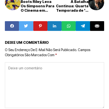
Boots Riley Leva
A Batalha
Os Simpsons Para
Continua: Quarta
O Cinema em
Temporada de 'O
Adaptação Pós-
Poder e a Lei'
Apocalíptica e
Chega à Netflix
Sombria
com Mickey
Haller Lutando
pela Própria
Liberdade
DEIXE UM COMENTÁRIO
O Seu Endereço De E-Mail Não Será Publicado.
Campos
Obrigatórios São Marcados Com
*