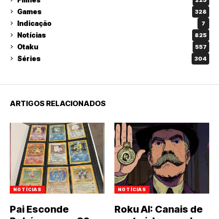
Games
328
Indicação
7
Notícias
825
Otaku
557
Séries
304
ARTIGOS RELACIONADOS
NOTÍCIAS
NOTÍCIAS
Pai Esconde
Roku AI: Canais de