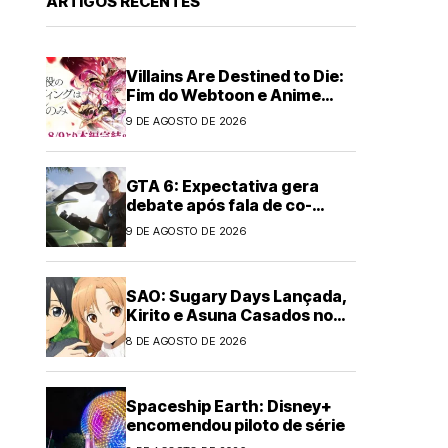
ARTIGOS RECENTES
Villains Are Destined to Die:
Fim do Webtoon e Anime
Anunciado
9 DE AGOSTO DE 2026
GTA 6: Expectativa gera
debate após fala de co-
criador de The Last of Us
9 DE AGOSTO DE 2026
SAO: Sugary Days Lançada,
Kirito e Asuna Casados no
Japão
8 DE AGOSTO DE 2026
Spaceship Earth: Disney+
encomendou piloto de série