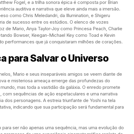
tthew Fogel, e a trilha sonora épica é composta por Brian
ncia auditiva e narrativa que eleve ainda mais a imersão.
so como Chris Meledandri, da Illumination, e Shigeru
eria de sucesso entre os estúdios. O elenco de vozes
voz de Mario, Anya Taylor-Joy como Princesa Peach, Charlie
rpretando Bowser, Keegan-Michael Key como Toad e Kevin
o performances que já conquistaram milhões de corações.
a para Salvar o Universo
elos, Mario e seus inseparáveis amigos se veem diante de
ova e misteriosa ameaça emerge das profundezas do
mundo, mas toda a vastidão da galáxia. O enredo promete
go, com sequências de ação espetaculares e uma narrativa
cia dos personagens. A estreia triunfante de Yoshi na tela
tiva, indicando que sua participação será fundamental para
do para ser não apenas uma sequência, mas uma evolução do