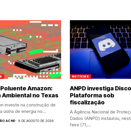
S
NOTÍCIAS
 Poluente Amazon:
ANPD investiga Disco
a Ambiental no Texas
Plataforma sob
fiscalização
n investe na construção de
 usina de energia no...
A Agência Nacional de Proteç
Dados (ANPD) instaurou, nest
ÃO ACNE
8 DE AGOSTO DE 2026
feira (7),...