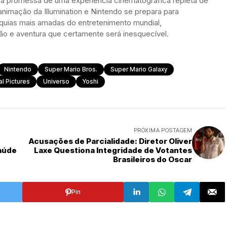
 a promessa de uma experiência cinematográfica repleta de
 animação da Illumination e Nintendo se prepara para
nquias mais amadas do entretenimento mundial,
ão e aventura que certamente será inesquecível.
Nintendo
Super Mario Bros.
Super Mario Galaxy
al Pictures
Universo
Yoshi
PRÓXIMA POSTAGEM
Acusações de Parcialidade: Diretor Oliver
Saúde
Laxe Questiona Integridade de Votantes
Brasileiros do Oscar
Pin