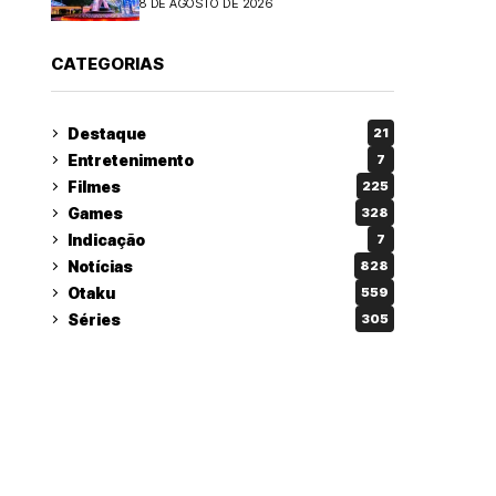
8 DE AGOSTO DE 2026
CATEGORIAS
Destaque
21
Entretenimento
7
Filmes
225
Games
328
Indicação
7
Notícias
828
Otaku
559
Séries
305