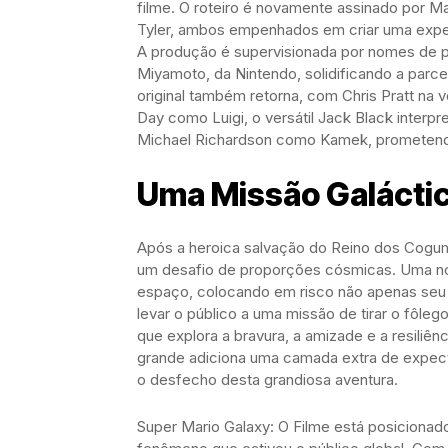
filme. O roteiro é novamente assinado por Ma
Tyler, ambos empenhados em criar uma experiê
A produção é supervisionada por nomes de pe
Miyamoto, da Nintendo, solidificando a parc
original também retorna, com Chris Pratt na 
Day como Luigi, o versátil Jack Black inte
Michael Richardson como Kamek, prometend
Uma Missão Galáctic
Após a heroica salvação do Reino dos Cogum
um desafio de proporções cósmicas. Uma n
espaço, colocando em risco não apenas seu 
levar o público a uma missão de tirar o fôle
que explora a bravura, a amizade e a resiliên
grande adiciona uma camada extra de expecta
o desfecho desta grandiosa aventura.
Super Mario Galaxy: O Filme está posiciona