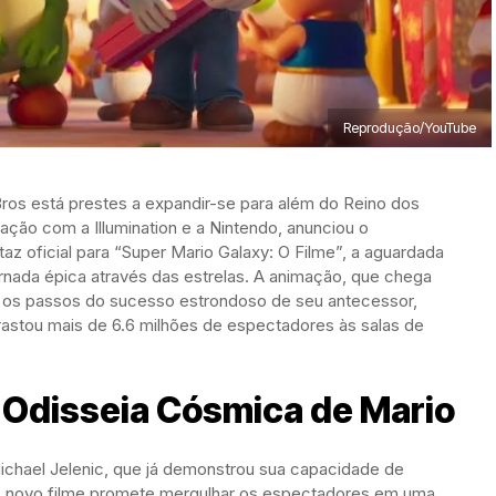
Reprodução/YouTube
ros está prestes a expandir-se para além do Reino dos
ação com a Illumination e a Nintendo, anunciou o
az oficial para “Super Mario Galaxy: O Filme”, a aguardada
rnada épica através das estrelas. A animação, que chega
ue os passos do sucesso estrondoso de seu antecessor,
rastou mais de 6.6 milhões de espectadores às salas de
 Odisseia Cósmica de Mario
 Michael Jelenic, que já demonstrou sua capacidade de
te novo filme promete mergulhar os espectadores em uma