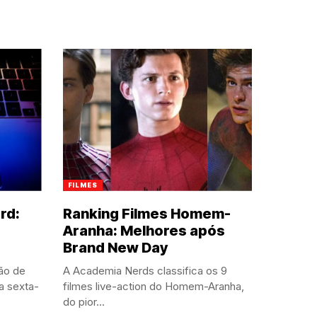
FILMES
rd:
Ranking Filmes Homem-
Aranha: Melhores após
Brand New Day
ão de
A Academia Nerds classifica os 9
a sexta-
filmes live-action do Homem-Aranha,
do pior...