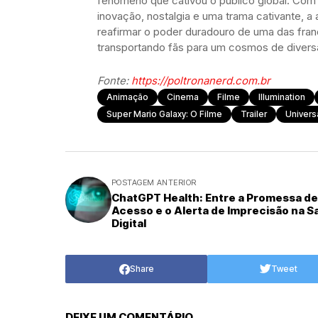
fenômeno que cativou o público global. Com
inovação, nostalgia e uma trama cativante, a
reafirmar o poder duradouro de uma das fra
transportando fãs para um cosmos de divers
Fonte:
https://poltronanerd.com.br
Animação
Cinema
Filme
Illumination
Super Mario Galaxy: O Filme
Trailer
Univers
POSTAGEM ANTERIOR
ChatGPT Health: Entre a Promessa de
Acesso e o Alerta de Imprecisão na 
Digital
Share
Tweet
DEIXE UM COMENTÁRIO