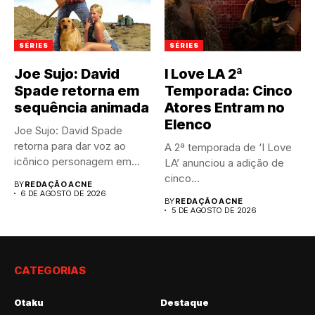
SÉRIES
SÉRIES
Joe Sujo: David
I Love LA 2ª
Spade retorna em
Temporada: Cinco
sequência animada
Atores Entram no
Elenco
Joe Sujo: David Spade
retorna para dar voz ao
A 2ª temporada de ‘I Love
icônico personagem em...
LA’ anunciou a adição de
cinco...
BY
REDAÇÃO ACNE
6 DE AGOSTO DE 2026
BY
REDAÇÃO ACNE
5 DE AGOSTO DE 2026
CATEGORIAS
Otaku
Destaque