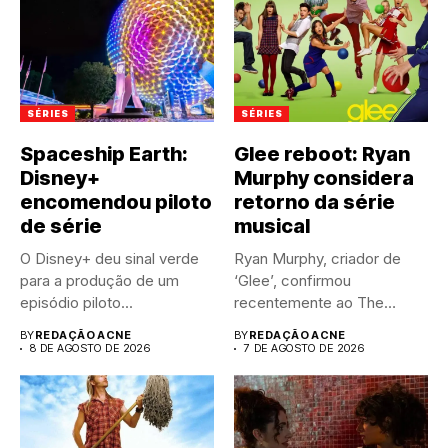
SÉRIES
SÉRIES
Spaceship Earth:
Glee reboot: Ryan
Disney+
Murphy considera
encomendou piloto
retorno da série
de série
musical
O Disney+ deu sinal verde
Ryan Murphy, criador de
para a produção de um
‘Glee’, confirmou
episódio piloto...
recentemente ao The
Hollywood Reporter que...
BY
REDAÇÃO ACNE
BY
REDAÇÃO ACNE
8 DE AGOSTO DE 2026
7 DE AGOSTO DE 2026