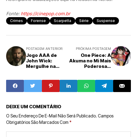
Fonte:
https://cinepop.com.br
Crimes
Forense
Scarpetta
Série
Suspense
POSTAGEM ANTERIOR
PRÓXIMA POSTAGEM
Jogo AAA de
One Piece: A
John Wick:
Akuma no Mi Mais
Mergulhe na
Poderosa é
História do Baba
Revelada, Com
Yaga Antes dos
Loki no Controle
Filmes
DEIXE UM COMENTÁRIO
O Seu Endereço De E-Mail Não Será Publicado.
Campos
Obrigatórios São Marcados Com
*