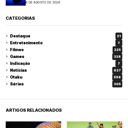
8 DE AGOSTO DE 2026
CATEGORIAS
Destaque
21
Entretenimento
7
Filmes
225
Games
328
Indicação
7
Notícias
827
Otaku
558
Séries
305
ARTIGOS RELACIONADOS