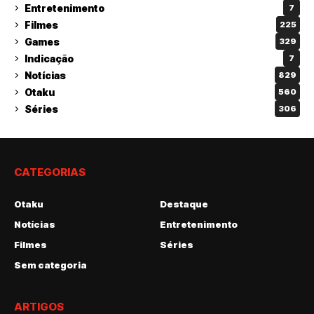
Entretenimento
7
Filmes
225
Games
329
Indicação
7
Notícias
829
Otaku
560
Séries
306
CATEGORIAS
Otaku
Destaque
Notícias
Entretenimento
Filmes
Séries
Sem categoria
ARTIGOS