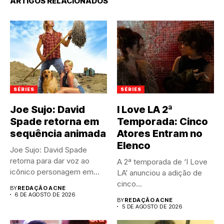
ARTIGOS RELACIONADOS
SÉRIES
SÉRIES
Joe Sujo: David
I Love LA 2ª
Spade retorna em
Temporada: Cinco
sequência animada
Atores Entram no
Elenco
Joe Sujo: David Spade
retorna para dar voz ao
A 2ª temporada de ‘I Love
icônico personagem em...
LA’ anunciou a adição de
cinco...
BY
REDAÇÃO ACNE
6 DE AGOSTO DE 2026
BY
REDAÇÃO ACNE
5 DE AGOSTO DE 2026