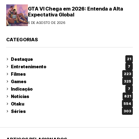
GTA VI Chega em 2026: Entenda a Alta
Expectativa Global
6 DE AGOSTO DE 2026
CATEGORIAS
Destaque
21
Entretenimento
7
Filmes
223
Games
325
Indicação
7
Notícias
821
Otaku
554
Séries
303