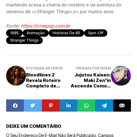
mantendo acesa a chama do mistério e da aventura do
universo de <i.Stranger Things</i> por muitos anos.
Fonte:
https://cinepop.com.br
1985
Animação
Histórias De 85
Spin-Off
Stranger Things
POSTAGEM ANTERIOR
PRÓXIMA POSTAGEM
Bloodlines 2
Jujutsu Kaisen:
Revela Roteiro
Maki Zen'in
Completo de
Ascende Como o
2026: Novas
Pilar da Nova Era
Histórias e
Pós-Gojo
Desafios para o
Mundo dos
Vampiros
DEIXE UM COMENTÁRIO
O Seu Endereço De E-Mail Não Será Publicado.
Campos