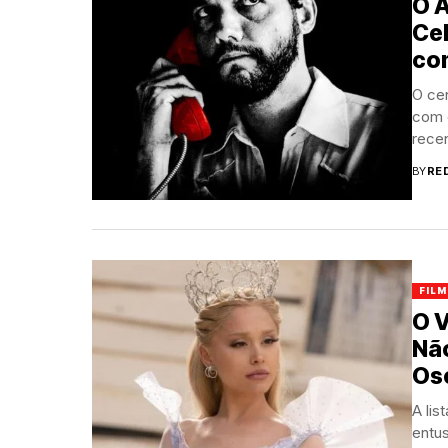
O A
Cel
com
O cen
com 
rece
BY
RE
FILM
O V
Nã
Os
A lis
entu