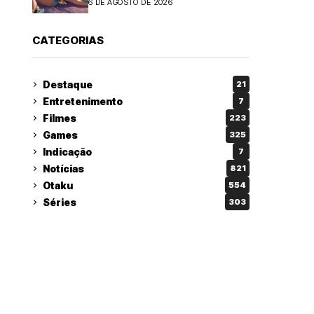
6 DE AGOSTO DE 2026
CATEGORIAS
Destaque
21
Entretenimento
7
Filmes
223
Games
325
Indicação
7
Notícias
821
Otaku
554
Séries
303