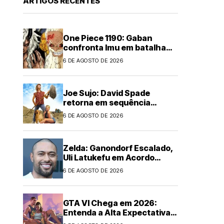
ARTIGOS RECENTES
One Piece 1190: Gaban
confronta Imu em batalha
épica
6 DE AGOSTO DE 2026
Joe Sujo: David Spade
retorna em sequência
animada
6 DE AGOSTO DE 2026
Zelda: Ganondorf Escalado,
Uli Latukefu em Acordo
Multi-filmes
6 DE AGOSTO DE 2026
GTA VI Chega em 2026:
Entenda a Alta Expectativa
Global