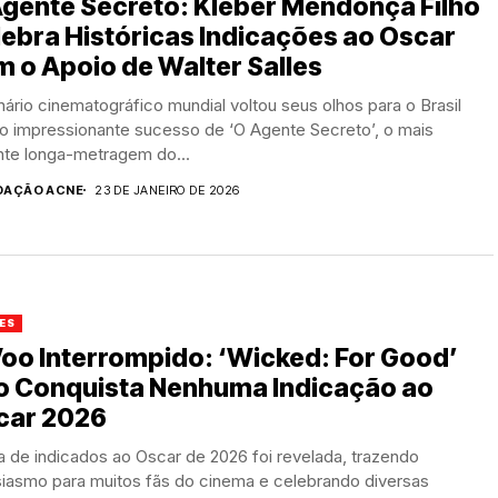
gente Secreto: Kleber Mendonça Filho
ebra Históricas Indicações ao Oscar
 o Apoio de Walter Salles
ário cinematográfico mundial voltou seus olhos para o Brasil
o impressionante sucesso de ‘O Agente Secreto’, o mais
nte longa-metragem do...
DAÇÃO ACNE
23 DE JANEIRO DE 2026
ES
oo Interrompido: ‘Wicked: For Good’
o Conquista Nenhuma Indicação ao
car 2026
ta de indicados ao Oscar de 2026 foi revelada, trazendo
siasmo para muitos fãs do cinema e celebrando diversas