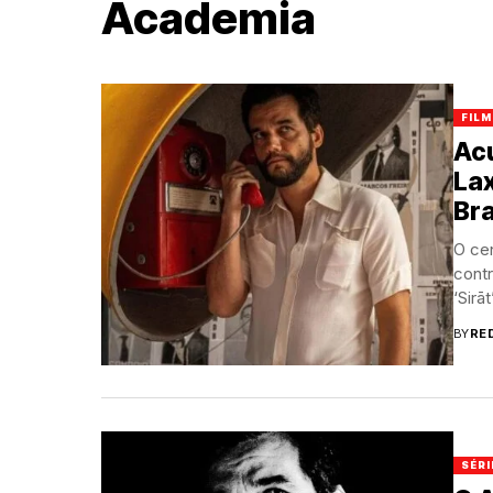
Academia
FILM
Acu
Lax
Bra
O cen
contr
‘Sirā
BY
RE
SÉRI