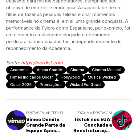
cativante para muitos espectadores, cumprindo seu
objetivo de entreter e emocionar. A capacidade de um
filme de fazer as pessoas felizes e criar momentos
memoráveis no cinema é, em si, uma grande conquista. A
performance de Fyiero como Espantalho, por exemplo, foi
um elemento amplamente elogiado e certamente
perdurará na memória dos fãs, independentemente do
reconhecimento da Academia.
Fonte:
https://nerdist.com
Academia
Ariana Grande
Cinema
Cinema Musical
Filmes Indicados Oscar
Hollywood
Musical Wicked
Oscar 2026
Premiações
Wicked For Good
POSTAGEM ANTERIOR
PRÓXIMA POSTAGEM
Vimeo Demite
TikTok nos EUA:
Grande Parte da
Concluída a
Equipe Após
Reestruturação
Aquisição
de Propriedade