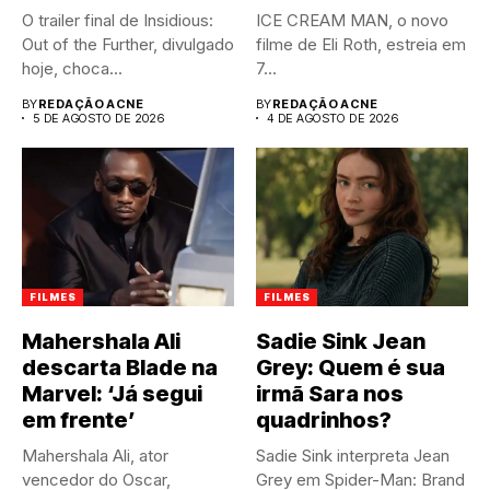
O trailer final de Insidious:
ICE CREAM MAN, o novo
Out of the Further, divulgado
filme de Eli Roth, estreia em
hoje, choca...
7...
BY
REDAÇÃO ACNE
BY
REDAÇÃO ACNE
5 DE AGOSTO DE 2026
4 DE AGOSTO DE 2026
FILMES
FILMES
Mahershala Ali
Sadie Sink Jean
descarta Blade na
Grey: Quem é sua
Marvel: ‘Já segui
irmã Sara nos
em frente’
quadrinhos?
Mahershala Ali, ator
Sadie Sink interpreta Jean
vencedor do Oscar,
Grey em Spider-Man: Brand