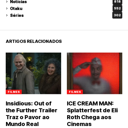
Notícias
818
Otaku
552
Séries
302
ARTIGOS RELACIONADOS
FILMES
FILMES
Insidious: Out of
ICE CREAM MAN:
the Further Trailer
Splatterfest de Eli
Traz o Pavor ao
Roth Chega aos
Mundo Real
Cinemas