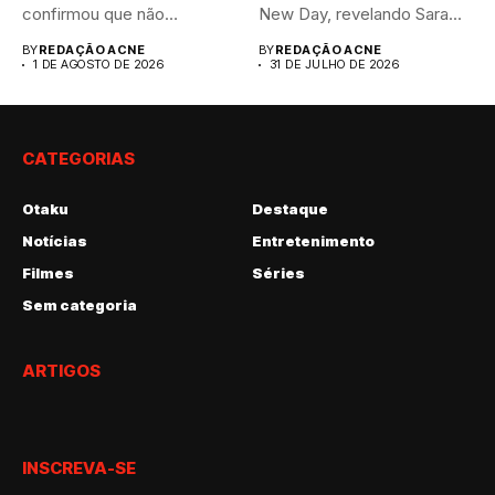
confirmou que não
New Day, revelando Sara...
interpretará Blade na...
BY
REDAÇÃO ACNE
BY
REDAÇÃO ACNE
1 DE AGOSTO DE 2026
31 DE JULHO DE 2026
CATEGORIAS
Otaku
Destaque
Notícias
Entretenimento
Filmes
Séries
Sem categoria
ARTIGOS
INSCREVA-SE