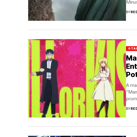
Minu
BY
RE
OTA
Mar
En
Pot
A mai
“Marr
prom
BY
RE