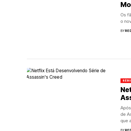
Mor
Os fã
o nov
BY
RE
SÉRI
Net
As
Após
de As
que 
BY
RE