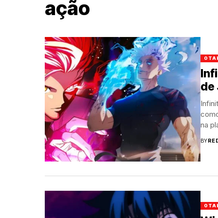
ação
OTA
Inf
de 
Infin
como
na p
BY
RE
OTA