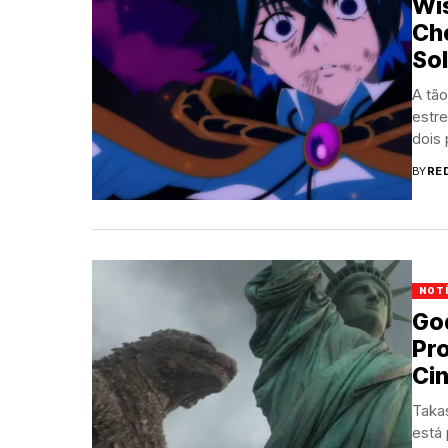
Wi
Ch
Sol
A tã
estre
dois 
BY
RE
NOT
God
Pro
Ci
Takas
está 