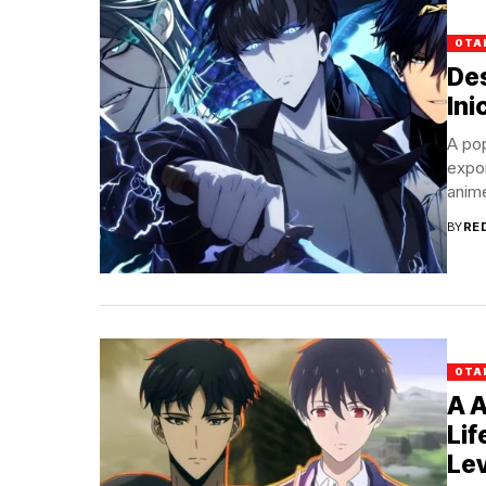
OTA
De
Ini
A po
expo
anime
BY
RE
OTA
A 
Lif
Le