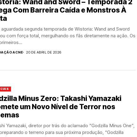
storia: Wand and Sword – Temporada 2
ega Com Barreira Caída e Monstros À
ta
o aguardada segunda temporada de Wistoria: Wand and Sword
ou com força total, mergulhando os fãs diretamente na ação. Os
primeiros...
DAÇÃO ACNE
20 DE ABRIL DE 2026
ÍCIAS
zilla Minus Zero: Takashi Yamazaki
mete um Novo Nível de Terror nos
nemas
hi Yamazaki, diretor por trás do aclamado “Godzilla Minus One”,
preparando o terreno para sua próxima produção, “Godzilla