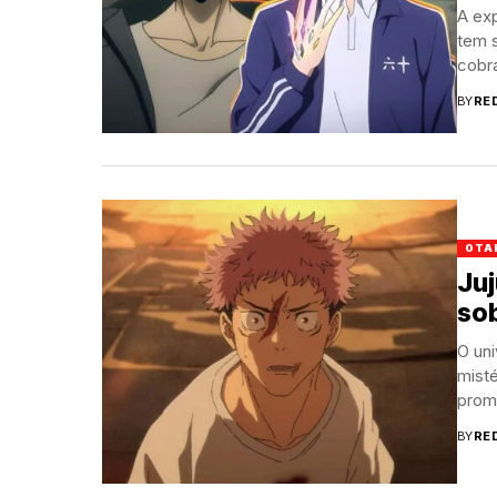
A exp
tem 
cobr
BY
RE
OTA
Juj
sob
O un
misté
prome
BY
RE