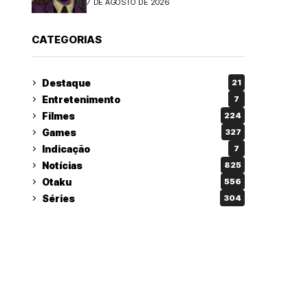
7 DE AGOSTO DE 2026
CATEGORIAS
Destaque
21
Entretenimento
7
Filmes
224
Games
327
Indicação
7
Notícias
825
Otaku
556
Séries
304