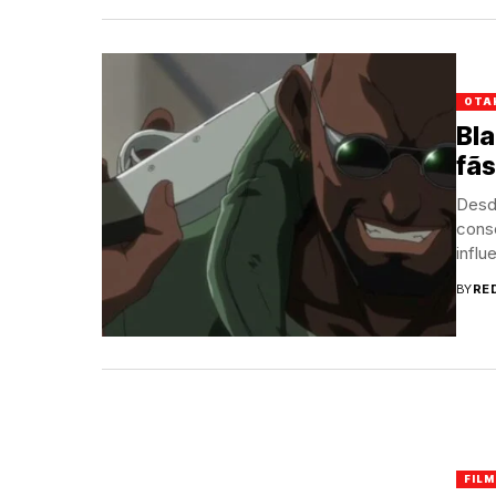
OTA
Bla
fãs
Desd
cons
influ
BY
RE
FILM