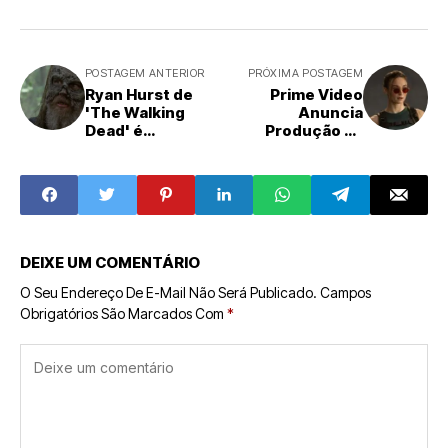
POSTAGEM ANTERIOR
PRÓXIMA POSTAGEM
Ryan Hurst de
Prime Video
'The Walking
Anuncia
Dead' é
Produção da
Confirmado como
Série 'Tomb
Kratos na
Raider' e Revela
Aguardada Série
Primeira Imagem
Live-Action de
de Sophie Turner
'God of War' do
como Lara Croft
Prime Video
DEIXE UM COMENTÁRIO
O Seu Endereço De E-Mail Não Será Publicado.
Campos
Obrigatórios São Marcados Com
*