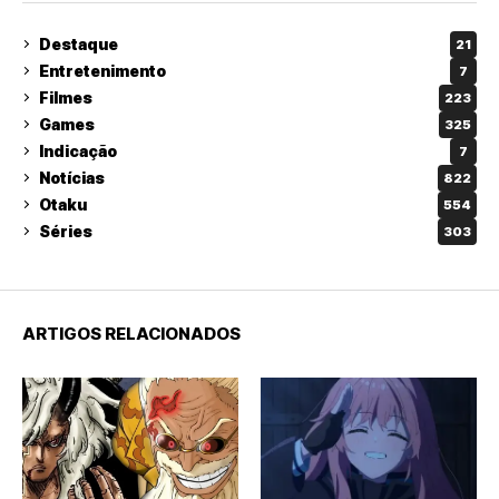
Destaque
21
Entretenimento
7
Filmes
223
Games
325
Indicação
7
Notícias
822
Otaku
554
Séries
303
ARTIGOS RELACIONADOS