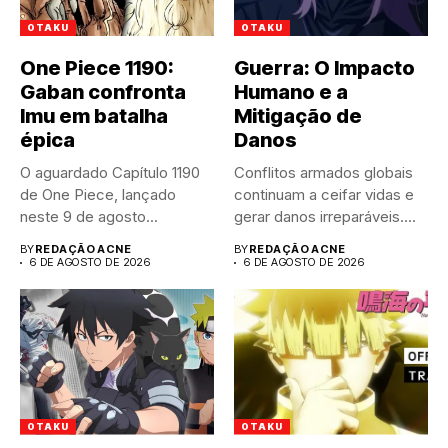
OTAKU
OTAKU
One Piece 1190:
Guerra: O Impacto
Gaban confronta
Humano e a
Imu em batalha
Mitigação de
épica
Danos
O aguardado Capítulo 1190
Conflitos armados globais
de One Piece, lançado
continuam a ceifar vidas e
neste 9 de agosto...
gerar danos irreparáveis.
A...
BY
REDAÇÃO ACNE
BY
REDAÇÃO ACNE
6 DE AGOSTO DE 2026
6 DE AGOSTO DE 2026
OTAKU
OTAKU