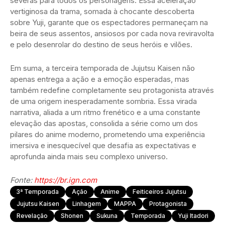
severas para todos os personagens. Essa aceleração
vertiginosa da trama, somada à chocante descoberta
sobre Yuji, garante que os espectadores permaneçam na
beira de seus assentos, ansiosos por cada nova reviravolta
e pelo desenrolar do destino de seus heróis e vilões.
Em suma, a terceira temporada de Jujutsu Kaisen não
apenas entrega a ação e a emoção esperadas, mas
também redefine completamente seu protagonista através
de uma origem inesperadamente sombria. Essa virada
narrativa, aliada a um ritmo frenético e a uma constante
elevação das apostas, consolida a série como um dos
pilares do anime moderno, prometendo uma experiência
imersiva e inesquecível que desafia as expectativas e
aprofunda ainda mais seu complexo universo.
Fonte:
https://br.ign.com
3ª Temporada
Ação
Anime
Feiticeiros Jujutsu
Jujutsu Kaisen
Linhagem
MAPPA
Protagonista
Revelação
Shonen
Sukuna
Temporada
Yuji Itadori