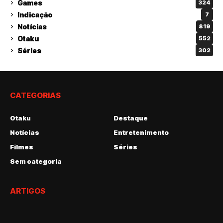
Games
324
Indicação
7
Notícias
819
Otaku
552
Séries
302
CATEGORIAS
Otaku
Destaque
Notícias
Entretenimento
Filmes
Séries
Sem categoria
ARTIGOS