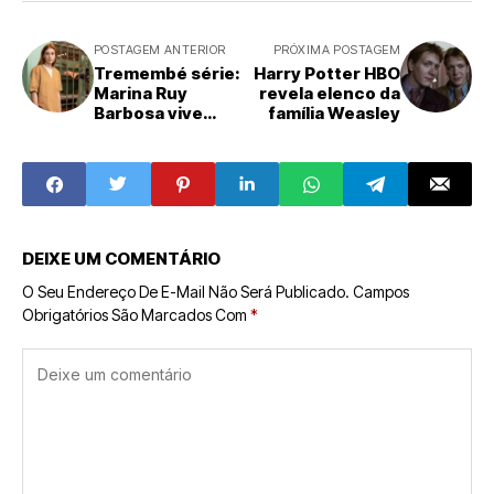
POSTAGEM ANTERIOR
PRÓXIMA POSTAGEM
Tremembé série:
Harry Potter HBO
Marina Ruy
revela elenco da
Barbosa vive
família Weasley
Suzane
Richthofen
DEIXE UM COMENTÁRIO
O Seu Endereço De E-Mail Não Será Publicado.
Campos
Obrigatórios São Marcados Com
*