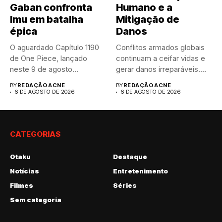
Gaban confronta
Humano e a
Imu em batalha
Mitigação de
épica
Danos
O aguardado Capítulo 1190
Conflitos armados globais
de One Piece, lançado
continuam a ceifar vidas e
neste 9 de agosto...
gerar danos irreparáveis.
A...
BY
REDAÇÃO ACNE
BY
REDAÇÃO ACNE
6 DE AGOSTO DE 2026
6 DE AGOSTO DE 2026
CATEGORIAS
Otaku
Destaque
Notícias
Entretenimento
Filmes
Séries
Sem categoria