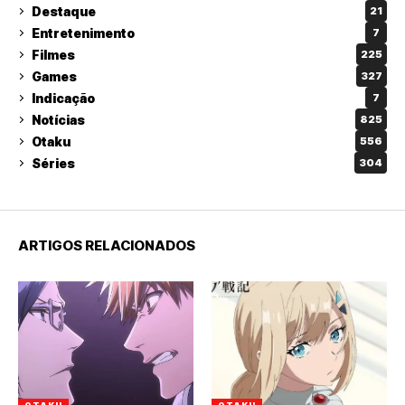
Destaque
21
Entretenimento
7
Filmes
225
Games
327
Indicação
7
Notícias
825
Otaku
556
Séries
304
ARTIGOS RELACIONADOS