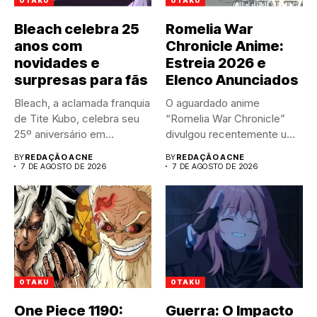
OTAKU
OTAKU
Bleach celebra 25
Romelia War
anos com
Chronicle Anime:
novidades e
Estreia 2026 e
surpresas para fãs
Elenco Anunciados
Bleach, a aclamada franquia
O aguardado anime
de Tite Kubo, celebra seu
“Romelia War Chronicle”
25º aniversário em...
divulgou recentemente um
trailer impactante,
BY
REDAÇÃO ACNE
BY
REDAÇÃO ACNE
revelando...
7 DE AGOSTO DE 2026
7 DE AGOSTO DE 2026
OTAKU
OTAKU
One Piece 1190:
Guerra: O Impacto