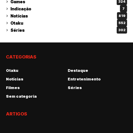
Games
324
Indicação
7
Notícias
819
Otaku
552
Séries
302
CATEGORIAS
Otaku
Destaque
Notícias
Entretenimento
Filmes
Séries
Sem categoria
ARTIGOS