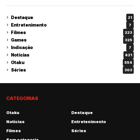
Destaque
21
Entretenimento
7
Filmes
223
Games
325
Indicação
7
Notícias
821
Otaku
554
Séries
303
CATEGORIAS
Otaku
Destaque
Notícias
Entretenimento
Filmes
Séries
Sem categoria