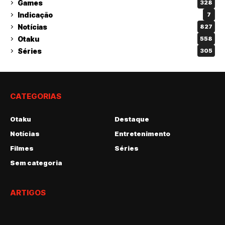
Games
328
Indicação
7
Notícias
827
Otaku
558
Séries
305
CATEGORIAS
Otaku
Destaque
Notícias
Entretenimento
Filmes
Séries
Sem categoria
ARTIGOS