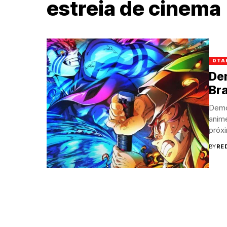
estreia de cinema
OTA
Dem
Bra
Demo
anime
próxi
BY
RE