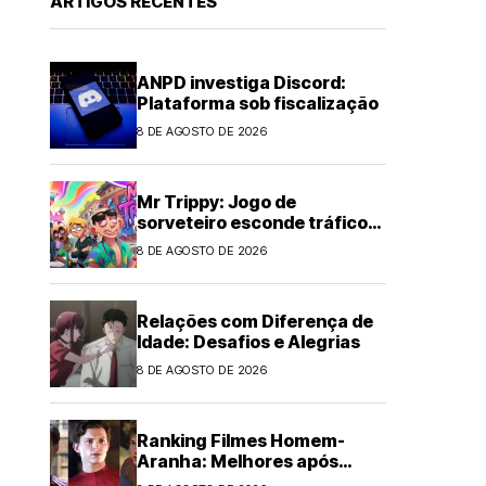
ARTIGOS RECENTES
ANPD investiga Discord:
Plataforma sob fiscalização
8 DE AGOSTO DE 2026
Mr Trippy: Jogo de
sorveteiro esconde tráfico
de drogas
8 DE AGOSTO DE 2026
Relações com Diferença de
Idade: Desafios e Alegrias
8 DE AGOSTO DE 2026
Ranking Filmes Homem-
Aranha: Melhores após
Brand New Day