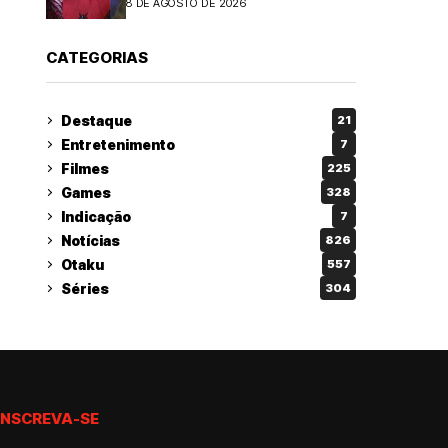
8 DE AGOSTO DE 2026
CATEGORIAS
Destaque
21
Entretenimento
7
Filmes
225
Games
328
Indicação
7
Notícias
826
Otaku
557
Séries
304
INSCREVA-SE