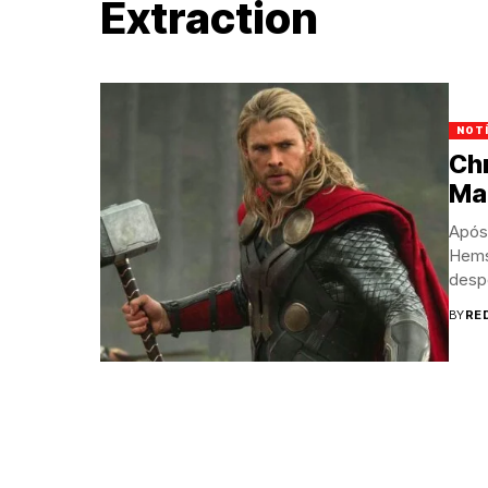
Extraction
NOT
Ch
Ma
Após
Hems
despe
BY
RE