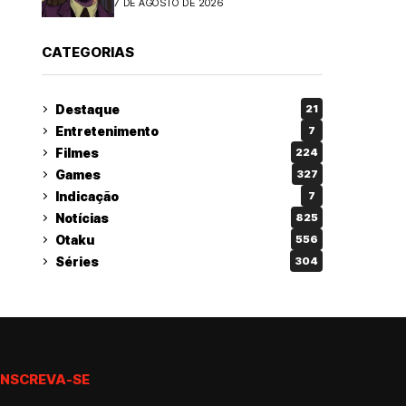
7 DE AGOSTO DE 2026
CATEGORIAS
Destaque
21
Entretenimento
7
Filmes
224
Games
327
Indicação
7
Notícias
825
Otaku
556
Séries
304
INSCREVA-SE