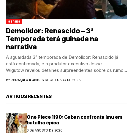
SÉRIES
Demolidor: Renascido – 3ª
Temporada terá guinada na
narrativa
A aguardada 3ª temporada de Demolidor: Renascido já
está confirmada, e o produtor executivo Jesse
Wigutow revelou detalhes surpreendentes sobre os rumos
da série. Em entrevista ao Collider, ele...
BY
REDAÇÃO ACNE
6 DE OUTUBRO DE 2025
ARTIGOS RECENTES
One Piece 1190: Gaban confronta Imu em
batalha épica
6 DE AGOSTO DE 2026