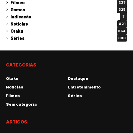
Filmes
223
Games
325
Indicação
7
Notícias
821
Otaku
554
Séries
303
CATEGORIAS
Otaku
Destaque
Notícias
Entretenimento
Filmes
Séries
Sem categoria
ARTIGOS