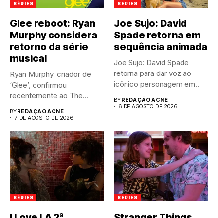
SÉRIES
SÉRIES
Glee reboot: Ryan
Joe Sujo: David
Murphy considera
Spade retorna em
retorno da série
sequência animada
musical
Joe Sujo: David Spade
retorna para dar voz ao
Ryan Murphy, criador de
icônico personagem em...
‘Glee’, confirmou
recentemente ao The
BY
REDAÇÃO ACNE
Hollywood Reporter que...
6 DE AGOSTO DE 2026
BY
REDAÇÃO ACNE
7 DE AGOSTO DE 2026
SÉRIES
SÉRIES
I Love LA 2ª
Stranger Things