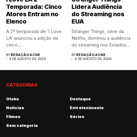
Temporada: Cinco
Lidera Audiência
Atores Entram no
do Streaming nos
Elenco
EUA
A 2ª temporada de ‘I Love
Stranger Things, série da
LA’ anunciou a adição de
Netflix, dominou a audiência
cinco...
do streaming nos Estados...
BY
REDAÇÃO ACNE
BY
REDAÇÃO ACNE
5 DE AGOSTO DE 2026
4 DE AGOSTO DE 2026
CATEGORIAS
Otaku
Destaque
Notícias
Entretenimento
Filmes
Séries
Sem categoria