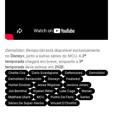
Demolidor: Renascido
está disponível exclusivamente
no
Disney+
, junto a outras séries do MCU. A
2ª
temporada
chegará em breve, enquanto a
3ª
temporada
deve estrear em
2026
.
Charlie Cox
Dario Scardapane
Defensores
Demolidor
Demolidor: Renascido
Disney+
Featured
Hunter Doohan
Jesse Wigutow
Jessica Jones
Jon Bernthal
Krysten Ritter
Luke Cage
Marvel
Matthew Lillard
MCU
Punho De Ferro
Series
Séries De Super-Heróis
Vincent D'Onofrio