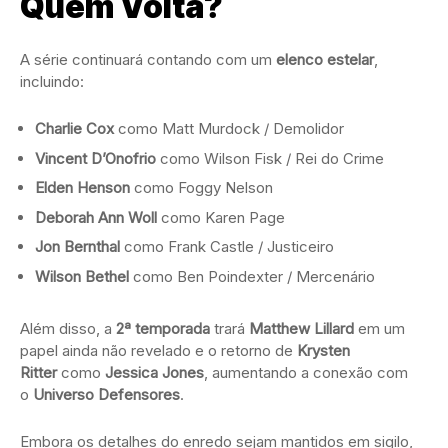
Quem Volta?
A série continuará contando com um
elenco estelar
,
incluindo:
Charlie Cox
como Matt Murdock / Demolidor
Vincent D’Onofrio
como Wilson Fisk / Rei do Crime
Elden Henson
como Foggy Nelson
Deborah Ann Woll
como Karen Page
Jon Bernthal
como Frank Castle / Justiceiro
Wilson Bethel
como Ben Poindexter / Mercenário
Além disso, a
2ª temporada
trará
Matthew Lillard
em um
papel ainda não revelado e o retorno de
Krysten
Ritter
como
Jessica Jones
, aumentando a conexão com
o
Universo Defensores
.
Embora os detalhes do enredo sejam mantidos em sigilo,