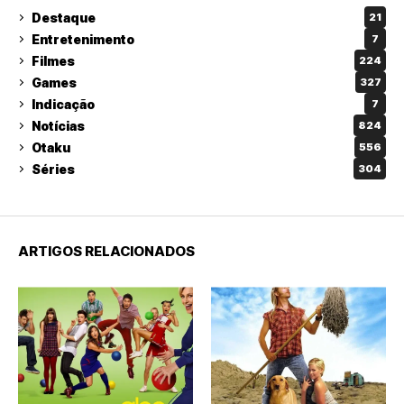
Destaque
21
Entretenimento
7
Filmes
224
Games
327
Indicação
7
Notícias
824
Otaku
556
Séries
304
ARTIGOS RELACIONADOS