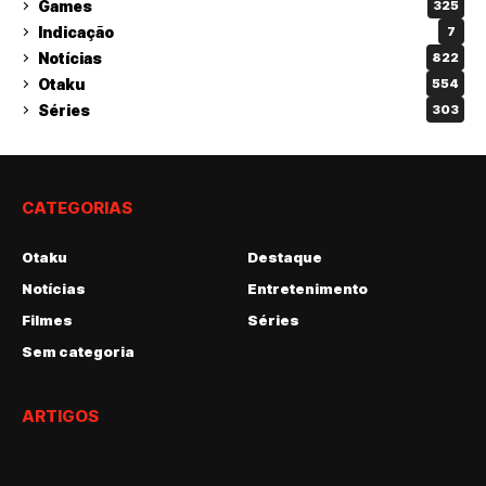
Games
325
Indicação
7
Notícias
822
Otaku
554
Séries
303
CATEGORIAS
Otaku
Destaque
Notícias
Entretenimento
Filmes
Séries
Sem categoria
ARTIGOS