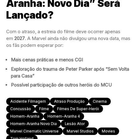
Aranha: Novo Dia” Será
Lançado?
Com o atraso, a estreia do filme deve ocorrer apenas
em
2027
. A Marvel ainda não divulgou uma nova data, mas
os fãs podem esperar por:
Mais cenas práticas e menos CGI
Exploração do trauma de Peter Parker após “Sem Volta
para Casa”
Possível participação de outros heróis do MCU
Acidente Filmagem
Atraso Produção
Cinema
Concussão
Filme
Filmes De Super-Herói
Homem-Aranha
Homem-Aranha 4
Homem-Aranha Novo Dia
Lesão Ator
Marvel Cinematic Universe
Marvel Studios
Movies
Tom Holland