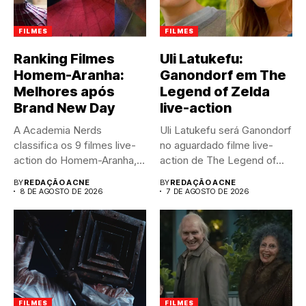
FILMES
FILMES
Ranking Filmes
Uli Latukefu:
Homem-Aranha:
Ganondorf em The
Melhores após
Legend of Zelda
Brand New Day
live-action
A Academia Nerds
Uli Latukefu será Ganondorf
classifica os 9 filmes live-
no aguardado filme live-
action do Homem-Aranha,
action de The Legend of...
do pior...
BY
REDAÇÃO ACNE
BY
REDAÇÃO ACNE
8 DE AGOSTO DE 2026
7 DE AGOSTO DE 2026
FILMES
FILMES