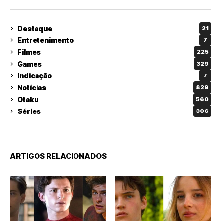
Destaque
21
Entretenimento
7
Filmes
225
Games
329
Indicação
7
Notícias
829
Otaku
560
Séries
306
ARTIGOS RELACIONADOS