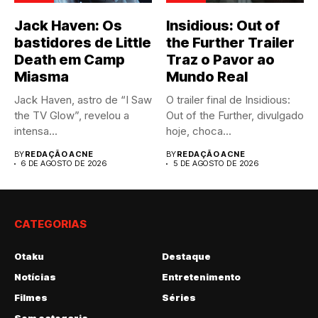
Jack Haven: Os
Insidious: Out of
bastidores de Little
the Further Trailer
Death em Camp
Traz o Pavor ao
Miasma
Mundo Real
Jack Haven, astro de “I Saw
O trailer final de Insidious:
the TV Glow”, revelou a
Out of the Further, divulgado
intensa...
hoje, choca...
BY
REDAÇÃO ACNE
BY
REDAÇÃO ACNE
6 DE AGOSTO DE 2026
5 DE AGOSTO DE 2026
CATEGORIAS
Otaku
Destaque
Notícias
Entretenimento
Filmes
Séries