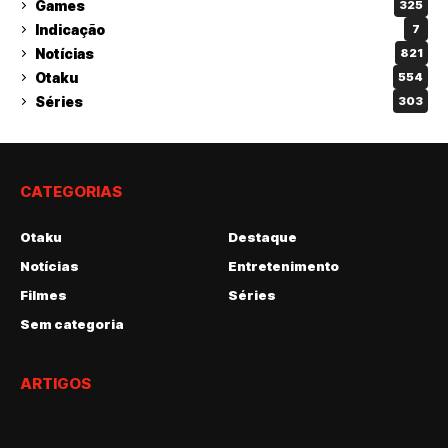
Games
325
Indicação
7
Notícias
821
Otaku
554
Séries
303
CATEGORIAS
Otaku
Destaque
Notícias
Entretenimento
Filmes
Séries
Sem categoria
ARTIGOS