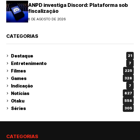
ANPD investiga Discord: Plataforma sob
fiscalização
8 DE AGOSTO DE 2026
CATEGORIAS
Destaque
21
Entretenimento
7
Filmes
225
Games
328
Indicação
7
Notícias
827
Otaku
558
Séries
305
CATEGORIAS