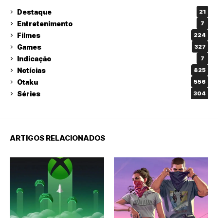
Destaque
21
Entretenimento
7
Filmes
224
Games
327
Indicação
7
Notícias
825
Otaku
556
Séries
304
ARTIGOS RELACIONADOS