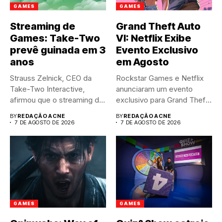
GAMES
GAMES
Streaming de
Grand Theft Auto
Games: Take-Two
VI: Netflix Exibe
prevê guinada em 3
Evento Exclusivo
anos
em Agosto
Strauss Zelnick, CEO da
Rockstar Games e Netflix
Take-Two Interactive,
anunciaram um evento
afirmou que o streaming de
exclusivo para Grand Theft
jogos...
Auto...
BY
REDAÇÃO ACNE
BY
REDAÇÃO ACNE
7 DE AGOSTO DE 2026
7 DE AGOSTO DE 2026
GAMES
GAMES