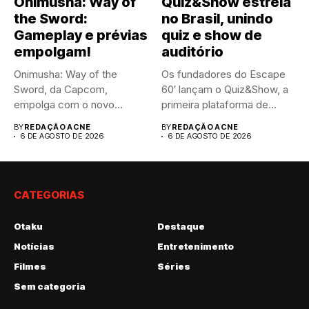
Onimusha: Way of
Quiz&Show estreia
the Sword:
no Brasil, unindo
Gameplay e prévias
quiz e show de
empolgam!
auditório
Onimusha: Way of the
Os fundadores do Escape
Sword, da Capcom,
60′ lançam o Quiz&Show, a
empolga com o novo
primeira plataforma de...
trailer...
BY
REDAÇÃO ACNE
BY
REDAÇÃO ACNE
6 DE AGOSTO DE 2026
6 DE AGOSTO DE 2026
CATEGORIAS
Otaku
Destaque
Notícias
Entretenimento
Filmes
Séries
Sem categoria