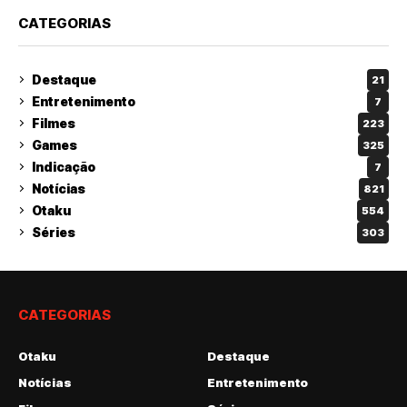
CATEGORIAS
Destaque
21
Entretenimento
7
Filmes
223
Games
325
Indicação
7
Notícias
821
Otaku
554
Séries
303
CATEGORIAS
Otaku
Destaque
Notícias
Entretenimento