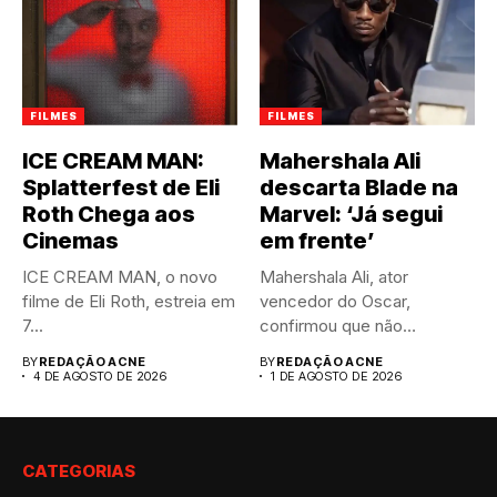
FILMES
FILMES
ICE CREAM MAN:
Mahershala Ali
Splatterfest de Eli
descarta Blade na
Roth Chega aos
Marvel: ‘Já segui
Cinemas
em frente’
ICE CREAM MAN, o novo
Mahershala Ali, ator
filme de Eli Roth, estreia em
vencedor do Oscar,
7...
confirmou que não
interpretará Blade na...
BY
REDAÇÃO ACNE
BY
REDAÇÃO ACNE
4 DE AGOSTO DE 2026
1 DE AGOSTO DE 2026
CATEGORIAS