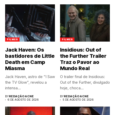
FILMES
FILMES
Jack Haven: Os
Insidious: Out of
bastidores de Little
the Further Trailer
Death em Camp
Traz o Pavor ao
Miasma
Mundo Real
Jack Haven, astro de “I Saw
O trailer final de Insidious:
the TV Glow”, revelou a
Out of the Further, divulgado
intensa...
hoje, choca...
BY
REDAÇÃO ACNE
BY
REDAÇÃO ACNE
6 DE AGOSTO DE 2026
5 DE AGOSTO DE 2026