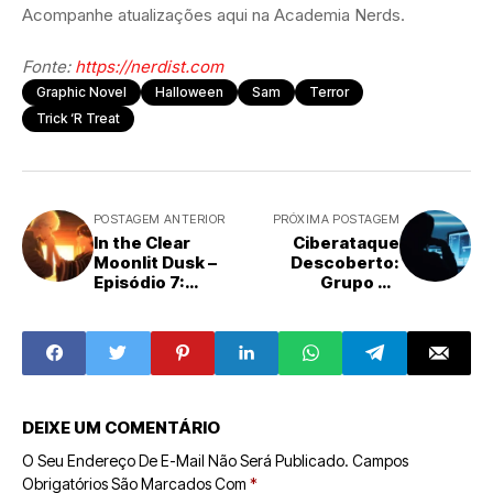
Acompanhe atualizações aqui na Academia Nerds.
Fonte:
https://nerdist.com
Graphic Novel
Halloween
Sam
Terror
Trick ‘r Treat
POSTAGEM ANTERIOR
PRÓXIMA POSTAGEM
In the Clear
Ciberataque
Moonlit Dusk –
Descoberto:
Episódio 7:
Grupo de
Análise do
Espionagem da
Desenvolvimento
China Atuou por
Romântico e
Sete Anos no
Sentimental
Brasil, Revela
Google
DEIXE UM COMENTÁRIO
O Seu Endereço De E-Mail Não Será Publicado.
Campos
Obrigatórios São Marcados Com
*