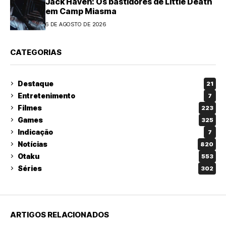
Jack Haven: Os bastidores de Little Death
em Camp Miasma
6 DE AGOSTO DE 2026
CATEGORIAS
Destaque
21
Entretenimento
7
Filmes
223
Games
325
Indicação
7
Notícias
820
Otaku
553
Séries
302
ARTIGOS RELACIONADOS