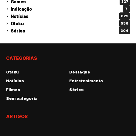
Games
327
Indicação
7
Notícias
825
Otaku
556
Séries
304
CATEGORIAS
Otaku
Destaque
Notícias
Entretenimento
Filmes
Séries
Sem categoria
ARTIGOS