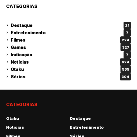
CATEGORIAS
Destaque
21
Entretenimento
7
Filmes
224
Games
327
Indicação
7
Notícias
824
Otaku
555
Séries
304
CATEGORIAS
Otaku
Destaque
Notícias
Entretenimento
Filmes
Séries