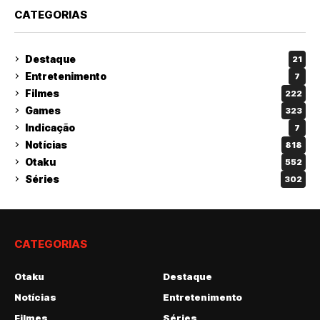
CATEGORIAS
Destaque
21
Entretenimento
7
Filmes
222
Games
323
Indicação
7
Notícias
818
Otaku
552
Séries
302
CATEGORIAS
Otaku
Destaque
Notícias
Entretenimento
Filmes
Séries