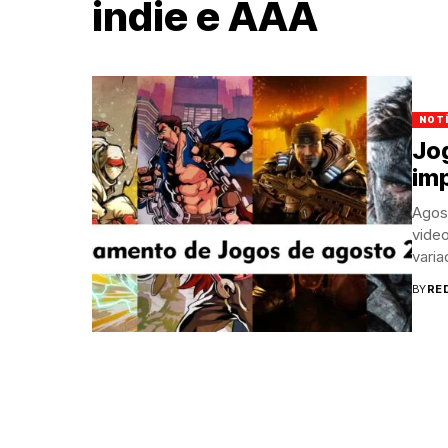
indie e AAA
NOT
Jo
im
Agos
vide
varia
BY
RE