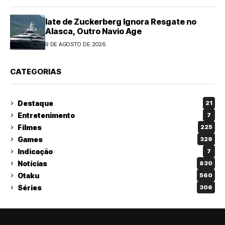
Iate de Zuckerberg Ignora Resgate no
Alasca, Outro Navio Age
9 DE AGOSTO DE 2026
CATEGORIAS
Destaque
21
Entretenimento
7
Filmes
225
Games
329
Indicação
7
Notícias
830
Otaku
560
Séries
306