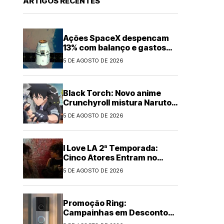
ARTIGOS RECENTES
Ações SpaceX despencam
13% com balanço e gastos
em IA
5 DE AGOSTO DE 2026
Black Torch: Novo anime
Crunchyroll mistura Naruto e
Chainsaw Man
5 DE AGOSTO DE 2026
I Love LA 2ª Temporada:
Cinco Atores Entram no
Elenco
5 DE AGOSTO DE 2026
Promoção Ring:
Campainhas em Desconto
de Até US$60