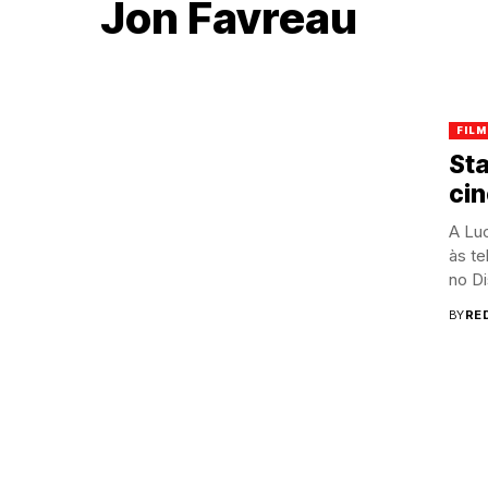
Jon Favreau
FILM
Sta
ci
A Lu
às t
no Di
BY
RE