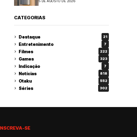
5 DE AGOSTO DE 2026
CATEGORIAS
Destaque
21
Entretenimento
7
Filmes
222
Games
323
Indicação
7
Notícias
818
Otaku
552
Séries
302
INSCREVA-SE