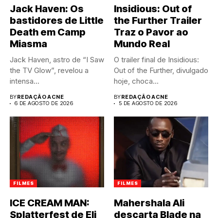
Jack Haven: Os
Insidious: Out of
bastidores de Little
the Further Trailer
Death em Camp
Traz o Pavor ao
Miasma
Mundo Real
Jack Haven, astro de “I Saw
O trailer final de Insidious:
the TV Glow”, revelou a
Out of the Further, divulgado
intensa...
hoje, choca...
BY
REDAÇÃO ACNE
BY
REDAÇÃO ACNE
6 DE AGOSTO DE 2026
5 DE AGOSTO DE 2026
FILMES
FILMES
ICE CREAM MAN:
Mahershala Ali
Splatterfest de Eli
descarta Blade na