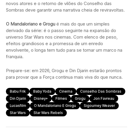
novos atores e o retorno de vilões do Conselho das
Sombras deve garantir uma narrativa cheia de reviravoltas.
O Mandaloriano e Grogu
é mais do que um simples
derivado da série: é o passo seguinte na expansão do
universo Star Wars nos cinemas. Com elenco de peso,
efeitos grandiosos e a promessa de um enredo
envolvente, o longa tem tudo para se tornar um marco na
franquia.
Prepare-se: em 2026, Grogu e Din Djarin estarão prontos
para provar que a Força continua mais viva do que nunca.
Babu Frik
Baby Yoda
Cinema
Conselho Das Sombras
Din Djarin
Disney+
Filmes
Grogu
Jon Favreau
Lucasfilm
O Mandaloriano E Grogu
Sigourney Weaver
Star Wars
Star Wars Rebels