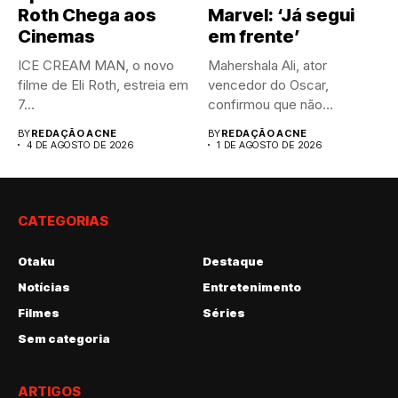
Roth Chega aos
Marvel: ‘Já segui
Cinemas
em frente’
ICE CREAM MAN, o novo
Mahershala Ali, ator
filme de Eli Roth, estreia em
vencedor do Oscar,
7...
confirmou que não
interpretará Blade na...
BY
REDAÇÃO ACNE
BY
REDAÇÃO ACNE
4 DE AGOSTO DE 2026
1 DE AGOSTO DE 2026
CATEGORIAS
Otaku
Destaque
Notícias
Entretenimento
Filmes
Séries
Sem categoria
ARTIGOS