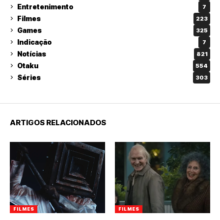
Entretenimento
7
Filmes
223
Games
325
Indicação
7
Notícias
821
Otaku
554
Séries
303
ARTIGOS RELACIONADOS
FILMES
FILMES