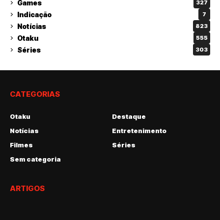
Games
327
Indicação
7
Notícias
823
Otaku
555
Séries
303
CATEGORIAS
Otaku
Destaque
Notícias
Entretenimento
Filmes
Séries
Sem categoria
ARTIGOS