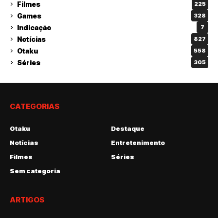
Filmes
225
Games
328
Indicação
7
Notícias
827
Otaku
558
Séries
305
CATEGORIAS
Otaku
Destaque
Notícias
Entretenimento
Filmes
Séries
Sem categoria
ARTIGOS