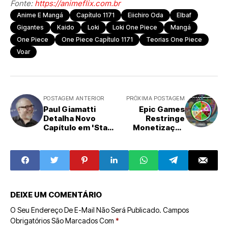
Fonte:
https://animeflix.com.br
Anime E Mangá
Capítulo 1171
Eiichiro Oda
Elbaf
Gigantes
Kaido
Loki
Loki One Piece
Mangá
One Piece
One Piece Capítulo 1171
Teorias One Piece
Voar
POSTAGEM ANTERIOR
PRÓXIMA POSTAGEM
Paul Giamatti
Epic Games
Detalha Novo
Restringe
Capítulo em 'Star
Monetização
Trek: Academia
para Criadores de
da Frota Estelar'
Fortnite em Meio
e Exalta Carinho
a Controvérsia
pelo Brasil
Sobre Rodas de
Prêmios e Caixas
de Saque
DEIXE UM COMENTÁRIO
O Seu Endereço De E-Mail Não Será Publicado.
Campos
Obrigatórios São Marcados Com
*