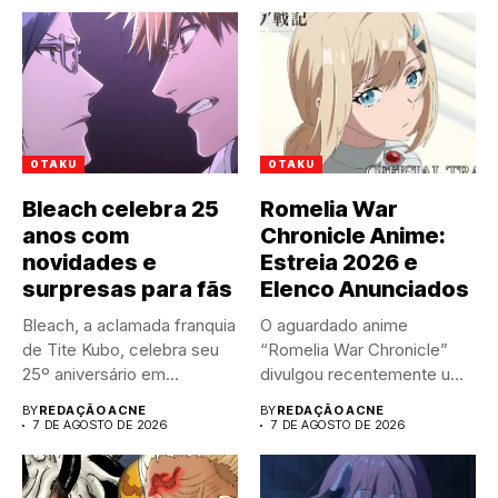
OTAKU
OTAKU
Bleach celebra 25
Romelia War
anos com
Chronicle Anime:
novidades e
Estreia 2026 e
surpresas para fãs
Elenco Anunciados
Bleach, a aclamada franquia
O aguardado anime
de Tite Kubo, celebra seu
“Romelia War Chronicle”
25º aniversário em...
divulgou recentemente um
trailer impactante,
BY
REDAÇÃO ACNE
BY
REDAÇÃO ACNE
revelando...
7 DE AGOSTO DE 2026
7 DE AGOSTO DE 2026