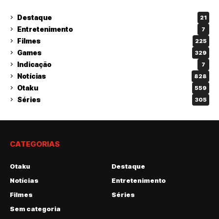
Destaque
21
Entretenimento
7
Filmes
225
Games
329
Indicação
7
Notícias
828
Otaku
559
Séries
305
CATEGORIAS
Otaku
Destaque
Notícias
Entretenimento
Filmes
Séries
Sem categoria