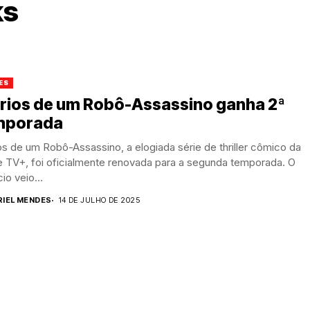
ks
ES
ários de um Robô-Assassino ganha 2ª
mporada
os de um Robô-Assassino, a elogiada série de thriller cômico da
e TV+, foi oficialmente renovada para a segunda temporada. O
io veio...
RIEL MENDES
14 DE JULHO DE 2025