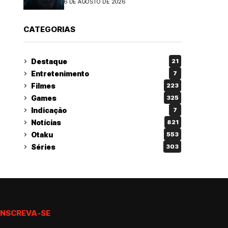
6 DE AGOSTO DE 2026
CATEGORIAS
Destaque
21
Entretenimento
7
Filmes
223
Games
325
Indicação
7
Notícias
821
Otaku
553
Séries
303
INSCREVA-SE