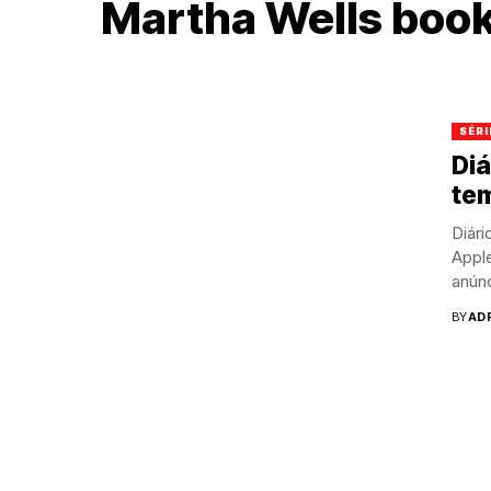
Martha Wells boo
SÉRI
Di
te
Diári
Appl
anúnc
BY
AD