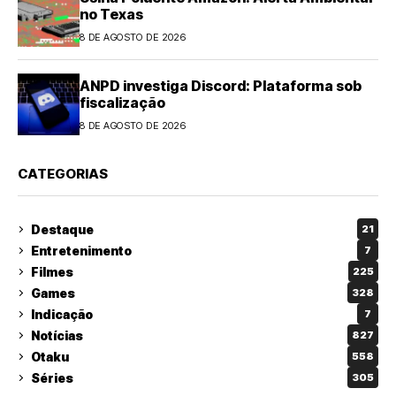
no Texas
8 DE AGOSTO DE 2026
ANPD investiga Discord: Plataforma sob
fiscalização
8 DE AGOSTO DE 2026
CATEGORIAS
Destaque
21
Entretenimento
7
Filmes
225
Games
328
Indicação
7
Notícias
827
Otaku
558
Séries
305