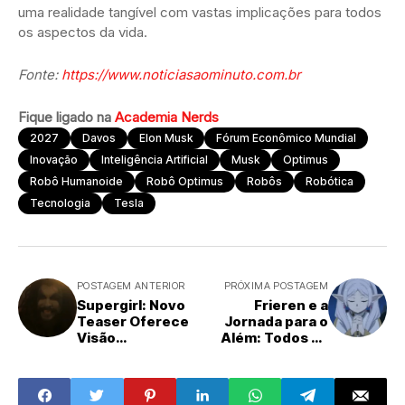
uma realidade tangível com vastas implicações para todos
os aspectos da vida.
Fonte:
https://www.noticiasaominuto.com.br
Fique ligado na
Academia Nerds
2027
Davos
Elon Musk
Fórum Econômico Mundial
Inovação
Inteligência Artificial
Musk
Optimus
Robô Humanoide
Robô Optimus
Robôs
Robótica
Tecnologia
Tesla
POSTAGEM ANTERIOR
PRÓXIMA POSTAGEM
Supergirl: Novo
Frieren e a
Teaser Oferece
Jornada para o
Visão
Além: Todos os
Aprofundada do
Detalhes do
Lobo de Jason
Aguardado
Momoa
Episódio 3 da
Segunda