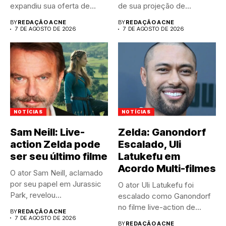
expandiu sua oferta de
de sua projeção de
canais FAST,...
resultados anuais....
BY
REDAÇÃO ACNE
BY
REDAÇÃO ACNE
7 DE AGOSTO DE 2026
7 DE AGOSTO DE 2026
NOTÍCIAS
NOTÍCIAS
Sam Neill: Live-
Zelda: Ganondorf
action Zelda pode
Escalado, Uli
ser seu último filme
Latukefu em
Acordo Multi-filmes
O ator Sam Neill, aclamado
por seu papel em Jurassic
O ator Uli Latukefu foi
Park, revelou...
escalado como Ganondorf
no filme live-action de...
BY
REDAÇÃO ACNE
7 DE AGOSTO DE 2026
BY
REDAÇÃO ACNE