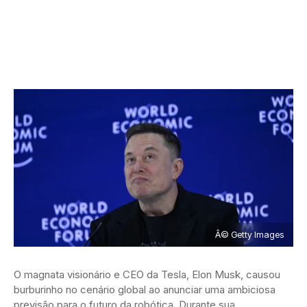
Â© Getty Images
O magnata visionário e CEO da Tesla, Elon Musk, causou
burburinho no cenário global ao anunciar uma ambiciosa
previsão para o futuro da robótica. Durante sua