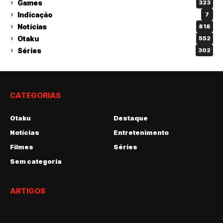
Games
323
Indicação
7
Notícias
818
Otaku
552
Séries
302
CATEGORIAS
Otaku
Destaque
Notícias
Entretenimento
Filmes
Séries
Sem categoria
ARTIGOS