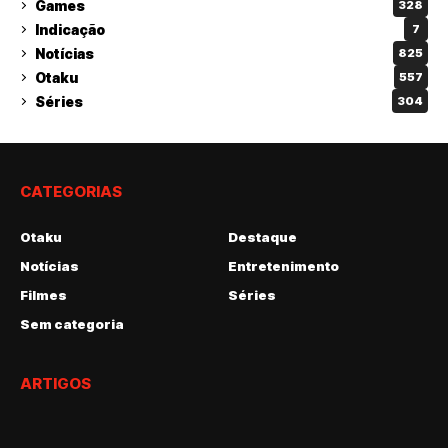
Games
328
Indicação
7
Notícias
825
Otaku
557
Séries
304
CATEGORIAS
Otaku
Destaque
Notícias
Entretenimento
Filmes
Séries
Sem categoria
ARTIGOS