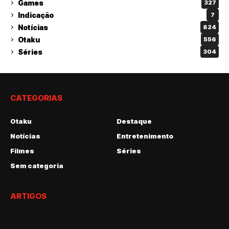
Games
327
Indicação
7
Notícias
824
Otaku
556
Séries
304
CATEGORIAS
Otaku
Destaque
Notícias
Entretenimento
Filmes
Séries
Sem categoria
ARTIGOS