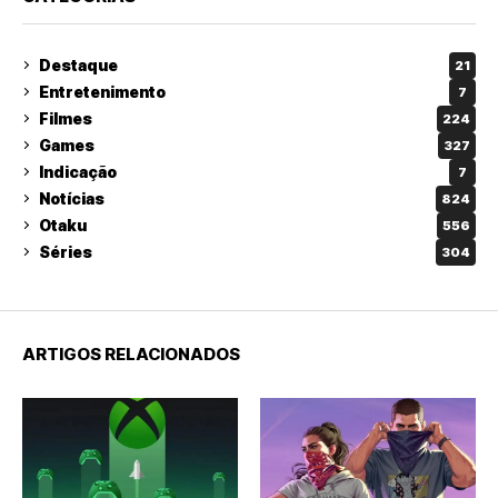
Destaque
21
Entretenimento
7
Filmes
224
Games
327
Indicação
7
Notícias
824
Otaku
556
Séries
304
ARTIGOS RELACIONADOS