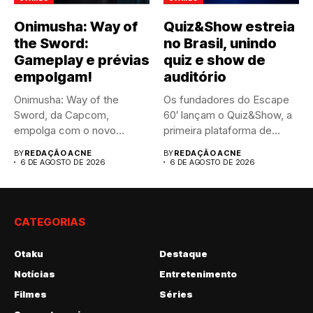
Onimusha: Way of
Quiz&Show estreia
the Sword:
no Brasil, unindo
Gameplay e prévias
quiz e show de
empolgam!
auditório
Onimusha: Way of the
Os fundadores do Escape
Sword, da Capcom,
60′ lançam o Quiz&Show, a
empolga com o novo
primeira plataforma de...
trailer...
BY
REDAÇÃO ACNE
BY
REDAÇÃO ACNE
6 DE AGOSTO DE 2026
6 DE AGOSTO DE 2026
CATEGORIAS
Otaku
Destaque
Notícias
Entretenimento
Filmes
Séries