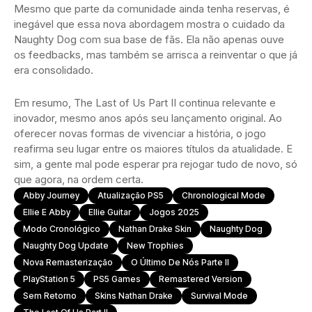
Mesmo que parte da comunidade ainda tenha reservas, é
inegável que essa nova abordagem mostra o cuidado da
Naughty Dog com sua base de fãs. Ela não apenas ouve
os feedbacks, mas também se arrisca a reinventar o que já
era consolidado.
Em resumo, The Last of Us Part II continua relevante e
inovador, mesmo anos após seu lançamento original. Ao
oferecer novas formas de vivenciar a história, o jogo
reafirma seu lugar entre os maiores títulos da atualidade. E
sim, a gente mal pode esperar pra rejogar tudo de novo, só
que agora, na ordem certa.
Abby Journey
Atualização PS5
Chronological Mode
Ellie E Abby
Ellie Guitar
Jogos 2025
Modo Cronológico
Nathan Drake Skin
Naughty Dog
Naughty Dog Update
New Trophies
Nova Remasterização
O Último De Nós Parte II
PlayStation 5
PS5 Games
Remastered Version
Sem Retorno
Skins Nathan Drake
Survival Mode