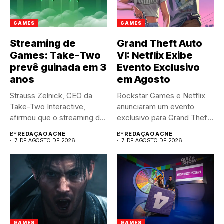
GAMES
GAMES
Streaming de
Grand Theft Auto
Games: Take-Two
VI: Netflix Exibe
prevê guinada em 3
Evento Exclusivo
anos
em Agosto
Strauss Zelnick, CEO da
Rockstar Games e Netflix
Take-Two Interactive,
anunciaram um evento
afirmou que o streaming de
exclusivo para Grand Theft
jogos...
Auto...
BY
REDAÇÃO ACNE
BY
REDAÇÃO ACNE
7 DE AGOSTO DE 2026
7 DE AGOSTO DE 2026
GAMES
GAMES