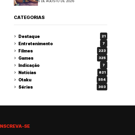
6 DE AGOSTO DE 2026
CATEGORIAS
Destaque
21
Entretenimento
7
Filmes
223
Games
325
Indicação
7
Notícias
821
Otaku
554
Séries
303
INSCREVA-SE