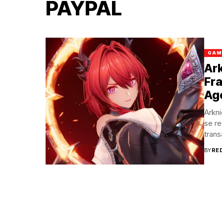
PAYPAL
GAM
Ark
Fr
Ag
Arkni
se r
trans
BY
RE