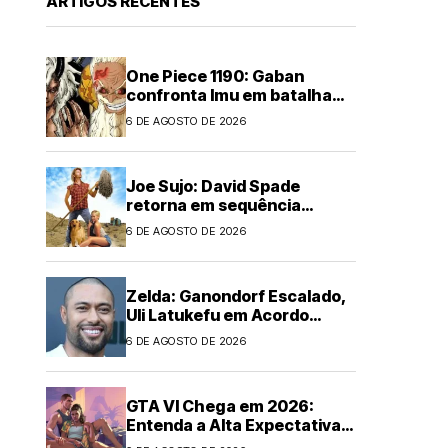
ARTIGOS RECENTES
One Piece 1190: Gaban
confronta Imu em batalha
épica
6 DE AGOSTO DE 2026
Joe Sujo: David Spade
retorna em sequência
animada
6 DE AGOSTO DE 2026
Zelda: Ganondorf Escalado,
Uli Latukefu em Acordo
Multi-filmes
6 DE AGOSTO DE 2026
GTA VI Chega em 2026:
Entenda a Alta Expectativa
Global