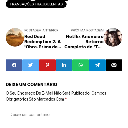
TRANSAÇÕES FRAUDULENTAS
POSTAGEM ANTERIOR
PRÓXIMA POSTAGEM
Red Dead
Netflix Anuncia o
Redemption 2: A
Retorno
'Obra-Prima da
Completo de ‘The
Humanidade' com
Vampire Diaries’
75% de Desconto
Após Hiato de
no Steam
Seis Anos
DEIXE UM COMENTÁRIO
O Seu Endereço De E-Mail Não Será Publicado.
Campos
Obrigatórios São Marcados Com
*