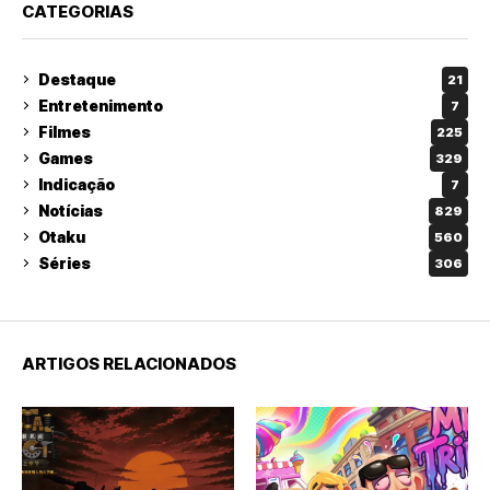
CATEGORIAS
Destaque
21
Entretenimento
7
Filmes
225
Games
329
Indicação
7
Notícias
829
Otaku
560
Séries
306
ARTIGOS RELACIONADOS