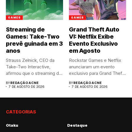
GAMES
GAMES
Streaming de
Grand Theft Auto
Games: Take-Two
VI: Netflix Exibe
prevê guinada em 3
Evento Exclusivo
anos
em Agosto
Strauss Zelnick, CEO da
Rockstar Games e Netflix
Take-Two Interactive,
anunciaram um evento
afirmou que o streaming de
exclusivo para Grand Theft
jogos...
Auto...
BY
REDAÇÃO ACNE
BY
REDAÇÃO ACNE
7 DE AGOSTO DE 2026
7 DE AGOSTO DE 2026
CATEGORIAS
Otaku
Destaque