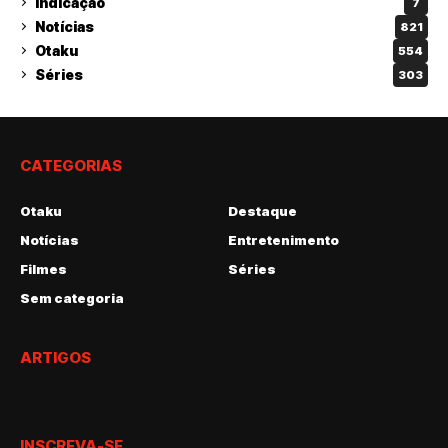
Indicação
7
Notícias
821
Otaku
554
Séries
303
CATEGORIAS
Otaku
Destaque
Notícias
Entretenimento
Filmes
Séries
Sem categoria
ARTIGOS
INSCREVA-SE