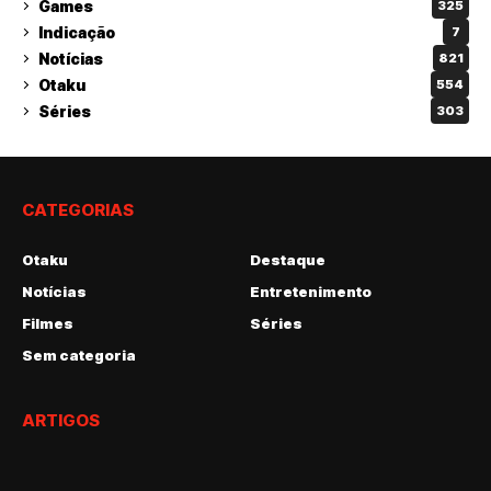
Games
325
Indicação
7
Notícias
821
Otaku
554
Séries
303
CATEGORIAS
Otaku
Destaque
Notícias
Entretenimento
Filmes
Séries
Sem categoria
ARTIGOS